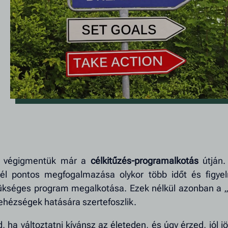
l végigmentük már a
célkitűzés-programalkotás
útján.
cél pontos megfogalmazása olykor több időt és figye
zükséges program megalkotása. Ezek nélkül azonban a „
ehézségek hatására szertefoszlik.
a változtatni kívánsz az életeden, és úgy érzed, jól j