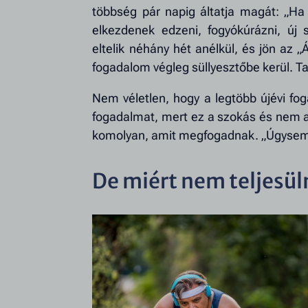
többség pár napig áltatja magát: „Ha
elkezdenek edzeni, fogyókúrázni, új
eltelik néhány hét anélkül, és jön az 
fogadalom végleg süllyesztőbe kerül. Ta
Nem véletlen, hogy a legtöbb újévi fo
fogadalmat, mert ez a szokás és nem a
komolyan, amit megfogadnak. „Úgysem fog
De miért nem teljesül