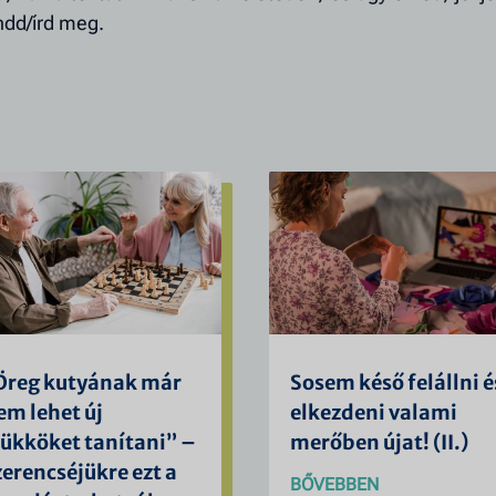
ndd/írd meg.
Öreg kutyának már
Sosem késő felállni é
em lehet új
elkezdeni valami
rükköket tanítani” –
merőben újat! (II.)
zerencséjükre ezt a
BŐVEBBEN