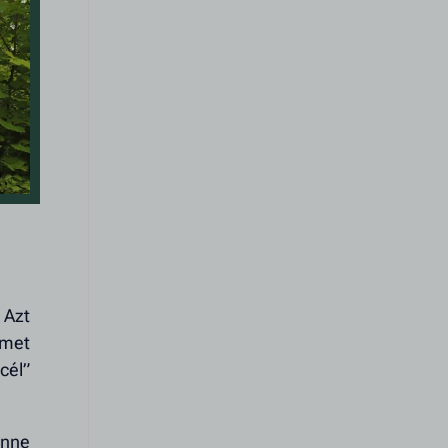
 Azt
lmet
cél”
önne