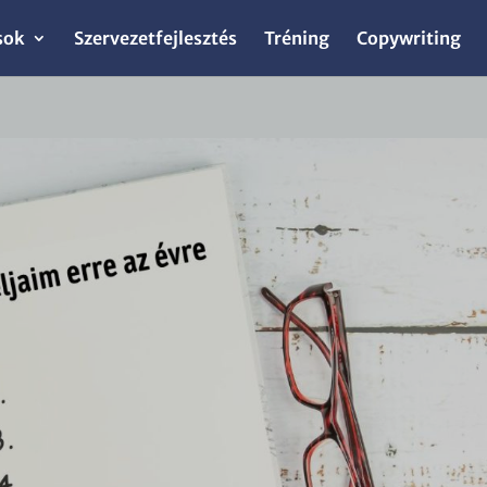
sok
Szervezetfejlesztés
Tréning
Copywriting