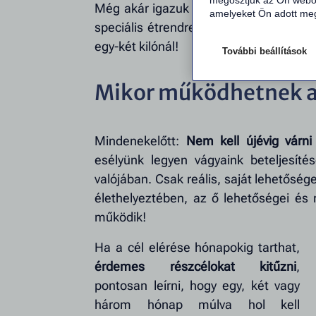
megosztjuk az Ön webol
Még akár igazuk is lehet! Ha van ideje
amelyeket Ön adott meg
speciális étrendre, és a szervezete is k
egy-két kilónál!
További beállítások
Mikor működhetnek a
Mindenekelőtt:
Nem kell újévig várni
esélyünk legyen vágyaink beteljesíté
valójában. Csak reális, saját lehetősége
élethelyeztében, az ő lehetőségei és 
működik!
Ha a cél elérése hónapokig tarthat,
érdemes részcélokat kitűzni
,
pontosan leírni, hogy egy, két vagy
három hónap múlva hol kell