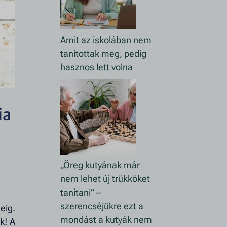
Amit az iskolában nem
tanítottak meg, pedig
hasznos lett volna
ia
„Öreg kutyának már
nem lehet új trükköket
tanítani” –
szerencséjükre ezt a
eig.
mondást a kutyák nem
k! A