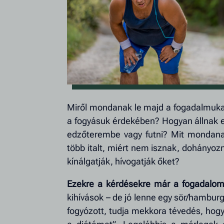
Miről mondanak le majd a fogadalmukat 
a fogyásuk érdekében? Hogyan állnak 
edzőterembe vagy futni? Mit mondanak
több italt, miért nem isznak, dohányoz
kínálgatják, hívogatják őket?
Ezekre a kérdésekre már a fogadalomté
kihívások – de jó lenne egy sör/hamburg
fogyózott, tudja mekkora tévedés, hogy