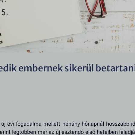
edik embernek sikerül betartan
z új évi fogadalma mellett néhány hónapnál hosszabb id
int legtöbben már az új esztendő első heteiben feladjá