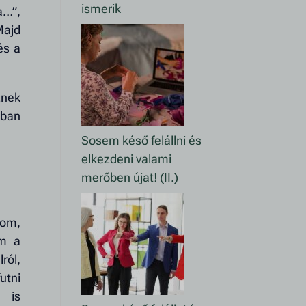
ismerik
a…”,
Majd
és a
znek
nban
Sosem késő felállni és
elkezdeni valami
merőben újat! (II.)
lom,
om a
ól,
utni
 is