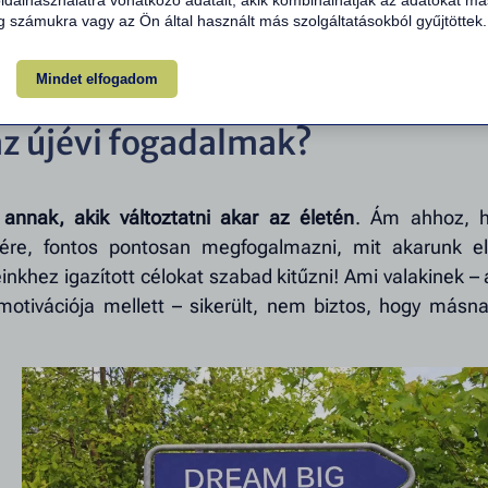
dalhasználatra vonatkozó adatait, akik kombinálhatják az adatokat má
 az embernek naponta (akár többször is) edzeni, és pén
 számukra vagy az Ön által használt más szolgáltatásokból gyűjtöttek.
ibírja, lehet tempósabban is fogyni az orvosilag ajánlott 
Mindet elfogadom
z újévi fogadalmak?
 annak, akik változtatni akar az életén
. Ám ahhoz, 
sére, fontos pontosan megfogalmazni, mit akarunk el
inkhez igazított célokat szabad kitűzni! Ami valakinek – 
motivációja mellett – sikerült, nem biztos, hogy másna