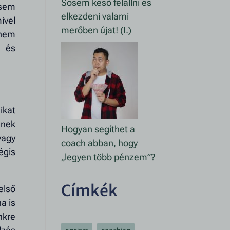
Sosem késő felállni és
 sem
elkezdeni valami
ivel
merőben újat! (I.)
nem
 és
ikat
nnek
Hogyan segíthet a
vagy
coach abban, hogy
égis
„legyen több pénzem”?
Címkék
első
a is
nkre