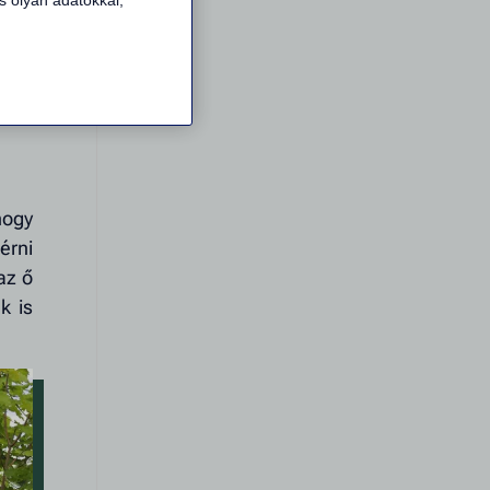
s olyan adatokkal,
ze a
heti
hogy
érni
az ő
k is