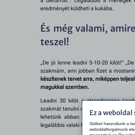
a diétámat”. Legalábbis a mérlegek 
eredményét küldheti a kukába.
És még valami, amire
teszel!
„De jó lenne leadni 5-10-20 kilót!” „De
szakmám, ami jobban fizet a mostaniná
készítenek tervet arra, miképpen teljesí
magukkal szemben.
Leadni 30 kilót a strandszezon kezd
szakmát tanulni márciusra? Ezek még ak
Ez a weboldal 
lehetünk abban – az interneten bizto
Sütiket használunk a ta
legalábbis valaki hallott ilyen esetről…
weboldalforgalmunk ele