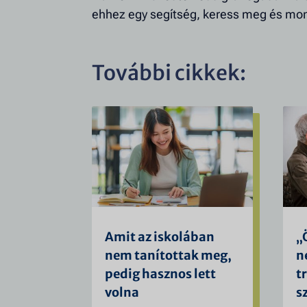
ehhez egy segítség, keress meg és mo
További cikkek:
Amit az iskolában
„
nem tanítottak meg,
n
pedig hasznos lett
t
volna
s