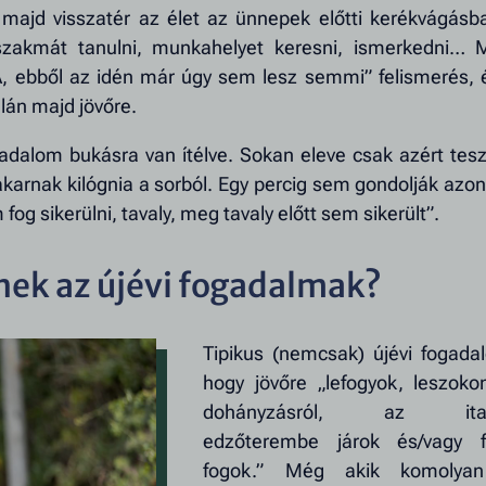
 majd visszatér az élet az ünnepek előtti kerékvágásb
 szakmát tanulni, munkahelyet keresni, ismerkedni… 
„Á, ebből az idén már úgy sem lesz semmi” felismerés, 
lán majd jövőre.
gadalom bukásra van ítélve. Sokan eleve csak azért tes
karnak kilógnia a sorból. Egy percig sem gondolják azo
 sikerülni, tavaly, meg tavaly előtt sem sikerült”.
nek az újévi fogadalmak?
Tipikus (nemcsak) újévi fogada
hogy jövőre „lefogyok, leszok
dohányzásról, az italr
edzőterembe járok és/vagy f
fogok.” Még akik komolyan