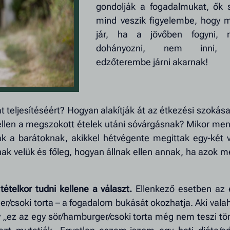
gondolják a fogadalmukat, ők
mind veszik figyelembe, hogy m
jár, ha a jövőben fogyni, 
dohányozni, nem inni,
edzőterembe járni akarnak!
teljesítéséért? Hogyan alakítják át az étkezési szokása
ellen a megszokott ételek utáni sóvárgásnak? Mikor me
 a barátoknak, akikkel hétvégente megittak egy-két 
nak velük és főleg, hogyan állnak ellen annak, ha azok m
telkor tudni kellene a választ.
Ellenkező esetben az 
er/csoki torta – a fogadalom bukását okozhatja. Aki valah
 „ez az egy sör/hamburger/csoki torta még nem teszi tö