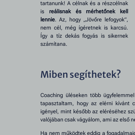
tartanunk! A célnak és a részcélnak
is
reálisnak és mérhetőnek kell
lennie
. Az, hogy „Jövőre lefogyok”,
nem cél, még ígéretnek is karcsú.
Így a tíz dekás fogyás is sikernek
számítana.
Miben segíthetek?
Coaching üléseken több ügyfelemme
tapasztaltam, hogy az elérni kívánt 
igényel, mint később az eléréséhez s
valójában csak vágyálom, ami az első n
Ha nem működtek eddig a fogadalmaid, h