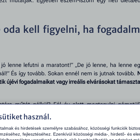
ezt mutatják. Egyetlen eszem-iszom egy heti diéta/e
 oda kell figyelni, ha fogadal
 jó lenne lefutni a maratont!” „De jó lenne, ha lenne eg
l!” És így tovább. Sokan ennél nem is jutnak tovább.
tik újévi fogadalmaikat vagy irreális elvárásokat támaszt
etére műtét nélkül? Fél év alatt megtanulni németül
kor is a lehetetlen vállalások közé sorolandók, ha bizt
sütiket használ.
san találni példát rá – hogy ez valakinek sikerült. 
rtalmak és hirdetések személyre szabásához, közösségi funkciók biztos
mzéséhez, fejlesztéséhez. Ezenkívül közösségi média-, hirdető- és el