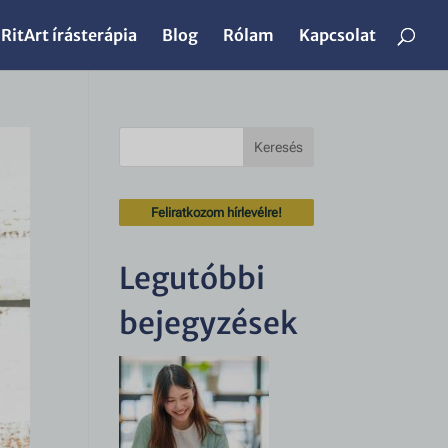
RitArt írásterápia
Blog
Rólam
Kapcsolat
Keresés
Feliratkozom hírlevélre!
Legutóbbi
bejegyzések