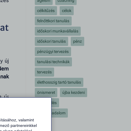
dzés
ageism
coaching
célkitűzés
célok
felnőttkori tanulás
mat
időskori munkavállalás
időskori tanulás
pénz
pénzügyi tervezés
y új
tanulási technikák
Nem
tervezés
anak
élethosszig tartó tanulás
önismeret
újba kezdeni
? Új
újrakezdés
osak
Vagy
újévi fogadalom
ításához, valamint
emező partnereinkkel