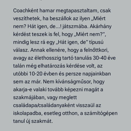
Coachként hamar megtapasztaltam, csak
veszíthetek, ha beszállok az ilyen „Miért
nem? Hát igen, de…! játszmába. Akárhány
kérdést teszek is fel, hogy „Miért nem?”,
mindig lesz rá egy „Hát igen, de” típusú
válasz. Annak ellenére, hogy a felnőttkori,
avagy az élethosszig tartó tanulás 30-40 éve
talán még elhatározás kérdése volt, az
utóbbi 10-20 évben és persze napjainkban
sem az már. Nem kívánságműsor, hogy
akarja-e valaki tovább képezni magát a
szakmájában, vagy meglett
családapa/családanyaként visszaül az
iskolapadba, esetleg otthon, a számítógépen
tanul új szakmát.