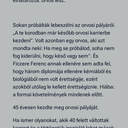
elhatározta: orvos lesz.
Sokan próbálták lebeszélni az orvosi pályáról.
„A te korodban már később orvosi karrierbe
kezdeni”. Volt azonban egy orvos, aki azt
mondta neki: Ha meg se próbálod, soha nem
fog kiderülni, hogy késő vagy sem”. És
Ficzere Ferenc annak ellenére sem adta fel,
hogy három diplomája ellenére kémiából és
biológiából nem volt érettségije, ezért
azokból utólag le kellett érettségiznie. Hiába:
a formai követelmények mindenek előtt.
45 évesen kezdte meg orvosi pályáját.
Ha ismer olyanokat, akik 40 felett váltottak
karriert és a történetük inspiráló lehet mások