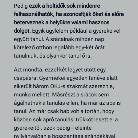
Pedig
ezek a holtidők sok mindenre
felhasználhatók, ha azonosítják őket és előre
beterveznek a helyükre valami hasznos
dolgot.
Egyik ügyfelem például a gyerekeivel
együtt tanul. A srácainak minden nap
kötelező otthon legalább egy-két órát
tanulniuk, és olyankor tanul ő is.
Azt mondta, ezzel két legyet ütött egy
csapásra. Gyermekei egyetlen tanéve alatt
sikerült három OKJ-s szakmát szereznie,
munka mellett. Másrészt a srácok sem
ágálhatnak a tanulás ellen, ha már az apa is
tanul. Az már csak hab volt a tortán, hogy
közben sok apró tanulási trükköt lesett el a
gyerekeitől, azok pedig – eleinte
nyilvánvalóan a bosszantása szándékával,