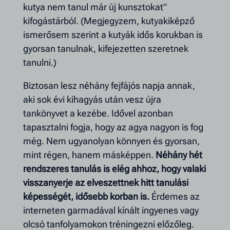
kutya nem tanul már új kunsztokat”
kifogástárból. (Megjegyzem, kutyakiképző
ismerősem szerint a kutyák idős korukban is
gyorsan tanulnak, kifejezetten szeretnek
tanulni.)
Biztosan lesz néhány fejfájós napja annak,
aki sok évi kihagyás után vesz újra
tankönyvet a kezébe. Idővel azonban
tapasztalni fogja, hogy az agya nagyon is fog
még. Nem ugyanolyan könnyen és gyorsan,
mint régen, hanem másképpen.
Néhány hét
rendszeres tanulás is elég ahhoz, hogy valaki
visszanyerje az elveszettnek hitt tanulási
képességét, idősebb korban is.
Érdemes az
interneten garmadával kínált ingyenes vagy
olcsó tanfolyamokon tréningezni előzőleg.