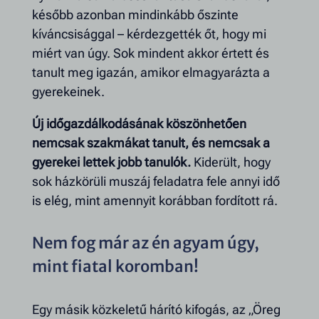
később azonban mindinkább őszinte
kíváncsisággal – kérdezgették őt, hogy mi
miért van úgy. Sok mindent akkor értett és
tanult meg igazán, amikor elmagyarázta a
gyerekeinek.
Új időgazdálkodásának köszönhetően
nemcsak szakmákat tanult, és nemcsak a
gyerekei lettek jobb tanulók.
Kiderült, hogy
sok házkörüli muszáj feladatra fele annyi idő
is elég, mint amennyit korábban fordított rá.
Nem fog már az én agyam úgy,
mint fiatal koromban!
Egy másik közkeletű hárító kifogás, az „Öreg