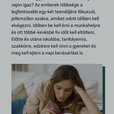
vajon igaz? Az emberek többsége a
legfontosabb egy-két teendőjére fókuszál,
jellemzően azokra, amiket adott időben kell
elvégezni. Időben be kell érni a munkahelyre
és ott többé-kevésbé fix időt kell eltölteni.
Előtte és utána iskolába, tanfolyamra,
szakkörre, edzésre kell vinni a gyereket és
meg kell ejteni a napi bevásárlást is.