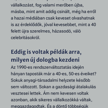
vállalkozást, fog valami merőben újba,
másba, mint amit addig csinált, még ha erről
a hazai médiában csak keveset olvashatnak
is az érdeklődők, jóval kevesebbet, mint a 40
felett újra szerelmes, házasodó, váló
celebritásokról.
Eddig is voltak példák arra,
milyen új dologba kezdeni
Az 1990-es rendszerváltoztatás idején
hányan taposták már a 40-es, 50-es éveiket?
Sokuk anyagi-társadalmi helyzete később
sem változott. Sokan a gazdasági átalakulás
vesztesei lettek. Ám nem kevesen voltak
azonban, akik sikeres vállalkozókká váltak,
meggazdagodtak. És a döntő többségük