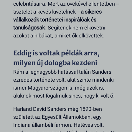
celebritásaira. Mert az övékével ellentétben –
tisztelet a kevés kivételnek –
a sikeres
vállalkozók történetei inspirálóak és
tanulságosak.
Segítenek nem elkövetni
azokat a hibákat, amiket ők elkövettek.
Eddig is voltak példák arra,
milyen új dologba kezdeni
Rám a legnagyobb hatással talán Sanders
ezredes története volt, akit szinte mindenki
ismer Magyarországon is, még azok is,
akiknek most fogalmuk sincs, hogy ki volt ő!
Harland David Sanders még 1890-ben
született az Egyesült Államokban, egy
Indiana állambéli farmon. Hatéves volt,