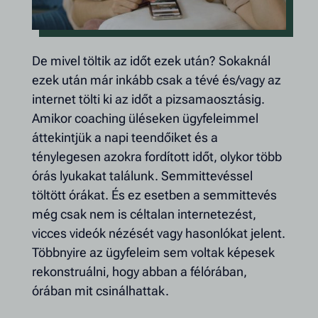
De mivel töltik az időt ezek után? Sokaknál
ezek után már inkább csak a tévé és/vagy az
internet tölti ki az időt a pizsamaosztásig.
Amikor coaching üléseken ügyfeleimmel
áttekintjük a napi teendőiket és a
ténylegesen azokra fordított időt, olykor több
órás lyukakat találunk. Semmittevéssel
töltött órákat. És ez esetben a semmittevés
még csak nem is céltalan internetezést,
vicces videók nézését vagy hasonlókat jelent.
Többnyire az ügyfeleim sem voltak képesek
rekonstruálni, hogy abban a félórában,
órában mit csinálhattak.