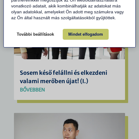
partnereinkkel megosztjuk az Ön weboldalhasználatra
vonatkozó adatait, akik kombinálhatják az adatokat más
olyan adatokkal, amelyeket Ön adott meg számukra vagy
az Ön által használt más szolgáltatásokból gyűjtöttek.
További beállítások
Mindet elfogadom
Sosem késő felállni és elkezdeni
valami merőben újat! (I.)
BŐVEBBEN