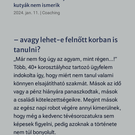
kutyák nem ismerik
2024. jan. 11.
|
Coaching
– avagy lehet-e felnőtt korban is
tanulni?
„Már nem fog úgy az agyam, mint régen…!”
Több, 40+ korosztályhoz tartozó ügyfelem
indokolta így, hogy miért nem tanul valami
könnyen elsajátítható szakmát. Mások az idő
vagy a pénz hiányára panaszkodtak, mások
a családi kötelezettségeikre. Megint mások
az egész napi robot végére annyi kimerülnek,
hogy még a kedvenc tévésorozatukra sem
képesek figyelni, pedig azoknak a története
nem túl bonyolult.