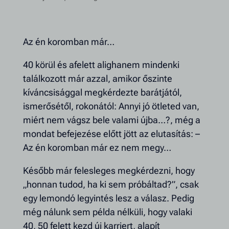
Az én koromban már…
40 körül és afelett alighanem mindenki
találkozott már azzal, amikor őszinte
kíváncsisággal megkérdezte barátjától,
ismerősétől, rokonától: Annyi jó ötleted van,
miért nem vágsz bele valami újba…?, még a
mondat befejezése előtt jött az elutasítás: –
Az én koromban már ez nem megy…
Később már felesleges megkérdezni, hogy
„honnan tudod, ha ki sem próbáltad?”, csak
egy lemondó legyintés lesz a válasz. Pedig
még nálunk sem példa nélküli, hogy valaki
40, 50 felett kezd új karriert, alapít