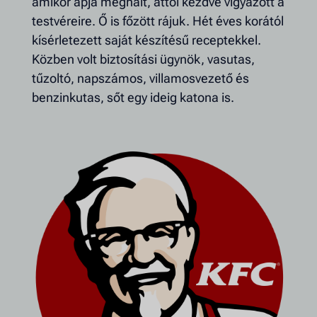
amikor apja meghalt, attól kezdve vigyázott a
testvéreire. Ő is főzött rájuk. Hét éves korától
kísérletezett saját készítésű receptekkel.
Közben volt biztosítási ügynök, vasutas,
tűzoltó, napszámos, villamosvezető és
benzinkutas, sőt egy ideig katona is.