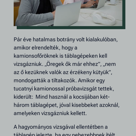
Pár éve hatalmas botrány volt kialakulóban,
amikor elrendelték, hogy a
kamionsofőröknek is táblagépeken kell
vizsgázniuk. „Öregek ők már ehhez”, „nem
az ő kezüknek valók az érzékeny kütyük”,
mondogatták a tiltakozók. Amikor egy
tucatnyi kamionossal próbavizsgát tettek,
kiderült: Mind használ a kocsijában két-
három táblagépet, jóval kisebbeket azoknál,
amelyeken vizsgázniuk kellett.
A hagyományos vizsgával ellentétben a
táblagép jelezte, ha egy nehezebbnek ítélt