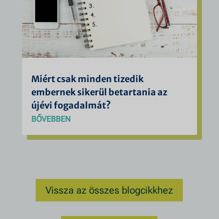
Miért csak minden tizedik
embernek sikerül betartania az
újévi fogadalmát?
BŐVEBBEN
Vissza az összes blogcikkhez