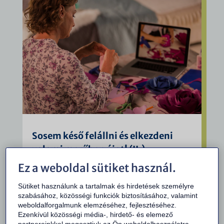
Sosem késő felállni és elkezdeni
valami merőben újat! (II.)
BŐVEBBEN
Ez a weboldal sütiket használ.
Sütiket használunk a tartalmak és hirdetések személyre
szabásához, közösségi funkciók biztosításához, valamint
weboldalforgalmunk elemzéséhez, fejlesztéséhez.
Ezenkívül közösségi média-, hirdető- és elemező