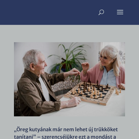
„Öreg kutyának már nem lehet új trükköket
tanítani” – szerencséjükre ezt a mondást a