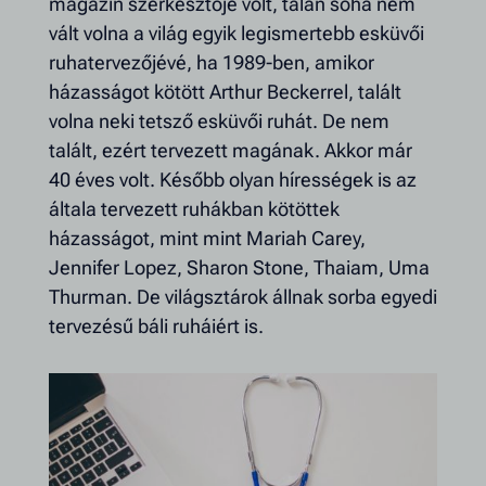
magazin szerkesztője volt, talán soha nem
vált volna a világ egyik legismertebb esküvői
ruhatervezőjévé, ha 1989-ben, amikor
házasságot kötött Arthur Beckerrel, talált
volna neki tetsző esküvői ruhát. De nem
talált, ezért tervezett magának. Akkor már
40 éves volt. Később olyan hírességek is az
általa tervezett ruhákban kötöttek
házasságot, mint
mint Mariah Carey,
Jennifer Lopez, Sharon Stone, Thaiam, Uma
Thurman. De világsztárok állnak sorba egyedi
tervezésű báli ruháiért is.