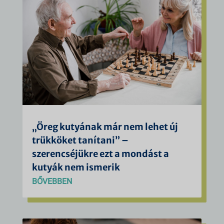
„Öreg kutyának már nem lehet új
trükköket tanítani” –
szerencséjükre ezt a mondást a
kutyák nem ismerik
BŐVEBBEN