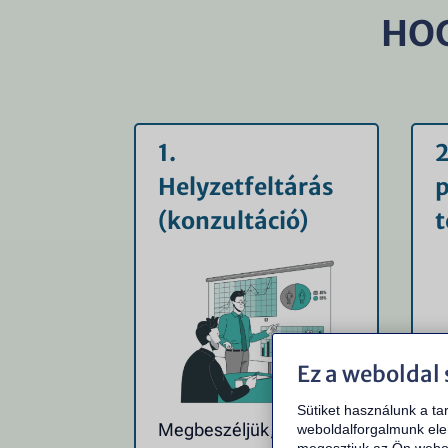
HOG
1.
2
Helyzetfeltárás
(konzultáció)
t
Ez a weboldal 
Sütiket használunk a ta
Megbeszéljük, mi nem
A
weboldalforgalmunk ele