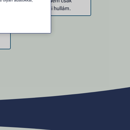
változás.
Nem csak
s olyan adatokkal,
,
lelkesedési hullám.