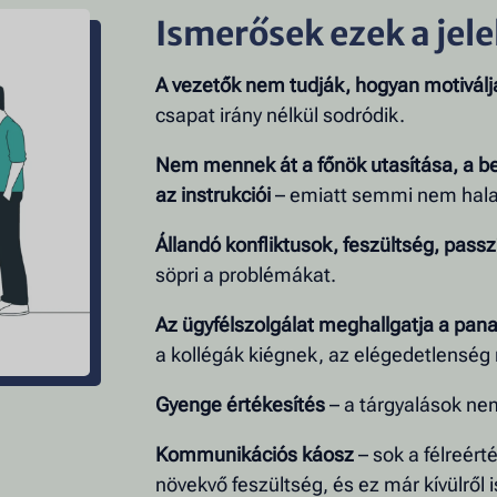
Ismerősek ezek a jel
A vezetők nem tudják, hogyan motiválj
csapat irány nélkül sodródik.
Nem mennek át a főnök utasítása, a 
az instrukciói
– emiatt semmi nem halad
Állandó konfliktusok, feszültség, passz
söpri a problémákat.
Az ügyfélszolgálat meghallgatja a pan
a kollégák kiégnek, az elégedetlenség 
Gyenge értékesítés
– a tárgyalások ne
Kommunikációs káosz
– sok a félreérté
növekvő feszültség, és ez már kívülről is