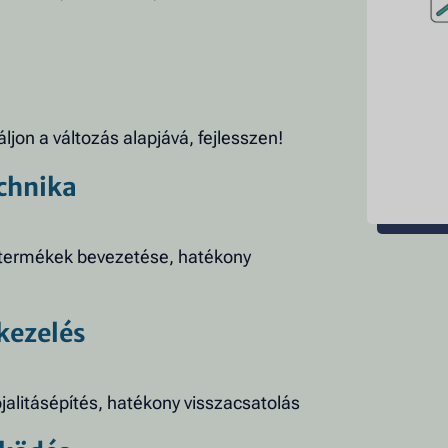
áljon a változás alapjává, fejlesszen!
echnika
j termékek bevezetése, hatékony
kezelés
jalitásépítés, hatékony visszacsatolás