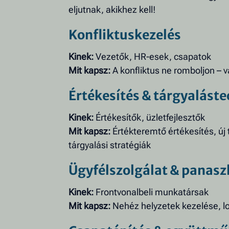
eljutnak, akikhez kell!
Konfliktuskezelés
Kinek:
Vezetők, HR-esek, csapatok
Mit kapsz:
A konfliktus ne romboljon – v
Értékesítés & tárgyalást
Kinek:
Értékesítők, üzletfejlesztők
Mit kapsz:
Értékteremtő értékesítés, ú
tárgyalási stratégiák
Ügyfélszolgálat & panasz
Kinek:
Frontvonalbeli munkatársak
Mit kapsz:
Nehéz helyzetek kezelése, lo