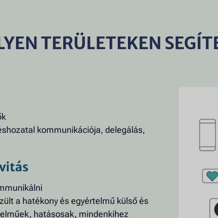
LYEN TERÜLETEKEN SEGÍT
ők
éshozatal kommunikációja, delegálás,
vitás
ommunikálni
zült a hatékony és egyértelmű külső és
telműek, hatásosak, mindenkihez