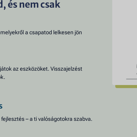
d, és nem csak
amelyekről a csapatod lelkesen jön
játok az eszközöket. Visszajelzést
k.
s
fejlesztés – a ti valóságotokra szabva.