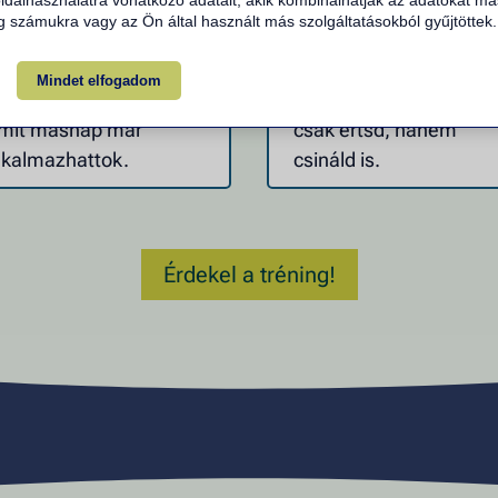
dalhasználatra vonatkozó adatait, akik kombinálhatják az adatokat má
pítek
. Szituációs
Kipróbálás, tudatosítás
 számukra vagy az Ön által használt más szolgáltatásokból gyűjtöttek.
yakorlatok,
valódi visszajelzés.
zerepjátékok, azonnal
Coaching technikákkal
Mindet elfogadom
asználható eszközök –
támogatva – hogy ne
mit másnap már
csak értsd, hanem
lkalmazhattok.
csináld is.
Érdekel a tréning!