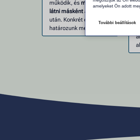
megosztjuk az Ön webol
működik, és
mit akarsz
é
amelyeket Ön adott meg
látni másként
a tréning
g
után. Konkrét célokat
s
További beállítások
határozunk meg.
h
a
a