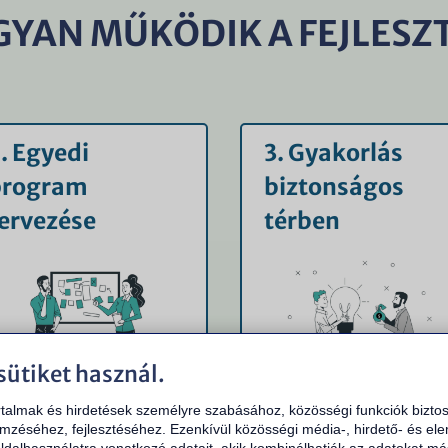
YAN MŰKÖDIK A FEJLESZ
. Egyedi
3. Gyakorlás
program
biztonságos
ervezése
térben
sütiket használ.
rtalmak és hirdetések személyre szabásához, közösségi funkciók biztos
 ti
valós eseteitekre
Nem száraz előadás.
mzéséhez, fejlesztéséhez. Ezenkívül közösségi média-, hirdető- és el