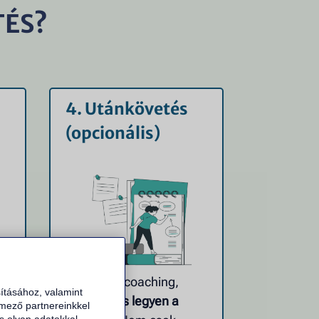
TÉS?
4. Utánkövetés
(opcionális)
Follow-up coaching,
ításához, valamint
hogy
tartós legyen a
emező partnereinkkel