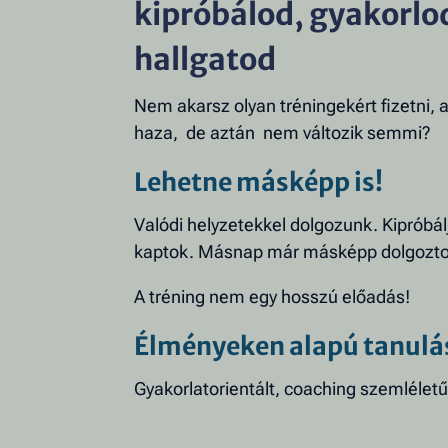
kipróbálod, gyakorlo
hallgatod
Nem akarsz olyan tréningekért fizetni, 
haza, de aztán nem változik semmi?
Lehetne másképp is!
Valódi helyzetekkel dolgozunk. Kipróbál
kaptok. Másnap már másképp dolgozto
A tréning nem egy hosszú előadás!
Élményeken alapú tanulá
Gyakorlatorientált, coaching szemléletű 