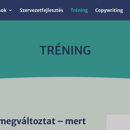
sok
Szervezetfejlesztés
Tréning
Copywriting
TRÉNING
 megváltoztat – mert