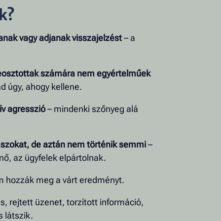
ek?
anak vagy adjanak visszajelzést
– a
beosztottak számára nem egyértelműek
 úgy, ahogy kellene.
ív agresszió
– mindenki szőnyeg alá
aszokat, de aztán nem történik semmi
–
nő, az ügyfelek elpártolnak.
m hozzák meg a várt eredményt.
s, rejtett üzenet, torzított információ,
 látszik.